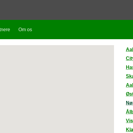
tnere
Om os
Aa
Cit
Has
Ska
Aa
Øst
Nø
Ål
Vis
Kla