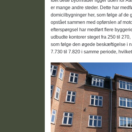
Idet dette byområder ligger uden for A
er mange andre steder. Dette har medfør
domicilbygninger her, som følge af de g
opstået sammen med opførslen af moto
efterspørgsel har medført flere byggerier
udbudte kontorer steget fra 250 til 270
som følge den øgede beskæftigelse i næ
7.730 til 7.820 i samme periode, hvilke