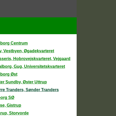
lborg Centrum
y, Vestbyen, Øgadekvarteret
seris, Hobrovejskvarteret, Vejgaard
lborg, Gug, Universitetskvarteret
lborg Øst
er Sundby, Øster Uttrup
rre Tranders, Sønder Tranders
borg SØ
se, Gistrup
rup, Storvorde