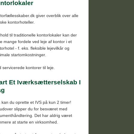
ntorlokaler
torfællesskaber.dk giver overblik over alle
ske kontorhoteller.
rhold til traditionelle kontorlokaler kan der
e mange fordele ved leje af kontor i et
orhotel - f. eks. fleksible lejevilkår og
imale startomkostninger.
 servicerede kontorer til leje.
art Et Iværksætterselskab I
ag
 kan du oprette et IVS på kun 2 timer!
udover slipper du for besværet med
umenthåndtering. Det har aldrig været
mere at starte en virksomhed.