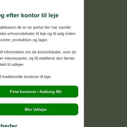
rresundby
ntrum, Lindholm
g efter kontor til leje
re Uttrup, Bouet
alebasen.dk er en portal der har samlet
e, Svenstrup, Støvring
ke erhvervslokaler til leje og til salg inden
bybro, Pandrup, Brovst
 kontor, produktion og lager.
ønderslev, Vadum, Vestbjerg
til information om de kontorlokaler, som du
onninglund, Vodskov, Vester
der interessante, og få etableret den første
akt til udlejer.
ssing
 traditionelle kontorer til leje:
Find kontorer i Aalborg NU
Bliv Udlejer
yheder