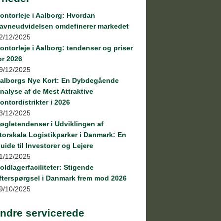
ontorleje i Aalborg: Hvordan
avneudvidelsen omdefinerer markedet
2/12/2025
ontorleje i Aalborg: tendenser og priser
or 2026
9/12/2025
alborgs Nye Kort: En Dybdegående
nalyse af de Mest Attraktive
ontordistrikter i 2026
3/12/2025
øgletendenser i Udviklingen af
torskala Logistikparker i Danmark: En
uide til Investorer og Lejere
1/12/2025
oldlagerfaciliteter: Stigende
fterspørgsel i Danmark frem mod 2026
9/10/2025
ndre servicerede