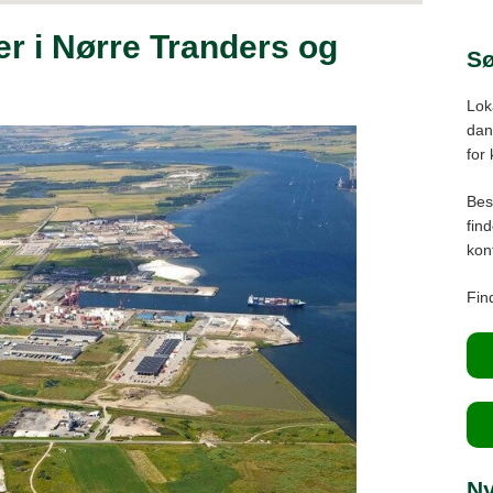
Nø
er i Nørre Tranders og
Ce
Sø
Nør
Lok
Nib
dans
Aa
for
Br
Bes
Dr
fin
kont
Ha
Find
N