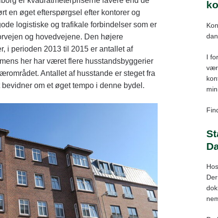
alborg er kvadratmeterpriserne lavere end de
ko
t en øget efterspørgsel efter kontorer og
ode logistiske og trafikale forbindelser som er
Kon
dan
rvejen og hovedvejene. Den højere
, i perioden 2013 til 2015 er antallet af
I fo
, mens her har været flere husstandsbyggerier
vær
rområdet. Antallet af husstande er steget fra
kont
t bevidner om et øget tempo i denne bydel.
min
Find
St
D
Hos
Der
dok
nem