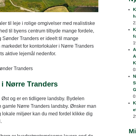
K
h
2
 til leje i rolige omgivelser med realistiske
K
hed til byens centrum tilbyde mange fordele,
f
 Sønder Tranders er ideelt til mange
1
markedet for kontorlokaler i Nørre Tranders
A
s aktive lejemål nedenfor.
A
K
Sønder Tranders
0
N
i Nørre Tranders
S
G
0
 Øst og er en tidligere landsby. Bydelen
K
en gamle Nørre Tranders landsby. Ønsker man
e
og lokale miljøer kan du med fordel klikke dig
2
.
Mi