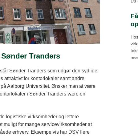
Du 
Få
op
Hos
vir
tek
i Sønder Tranders
mer
 står Sønder Tranders som udgør den sydlige
s attraktivt for kontorlokaler samt andre
 på Aalborg Universitet. Ønsker man at være
n kontorlokaler i Sønder Tranders være en
de logistiske virksomheder og lettere
det muligt for mange servicevirksomheder at
pståede erhverv. Eksempelvis har DSV flere