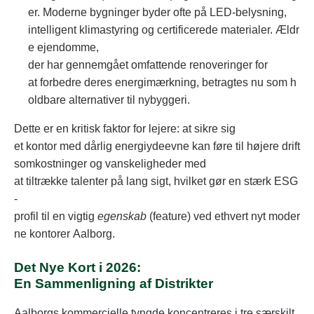
er. Moderne bygninger byder ofte på LED-belysning,
intelligent klimastyring og certificerede materialer. Ældr
e ejendomme,
der har gennemgået omfattende renoveringer for
at forbedre deres energimærkning, betragtes nu som h
oldbare alternativer til nybyggeri.
Dette er en kritisk faktor for lejere: at sikre sig
et kontor med dårlig energiydeevne kan føre til højere drift
somkostninger og vanskeligheder med
at tiltrække talenter på lang sigt, hvilket gør en stærk ESG
-
profil til en vigtig
egenskab
(feature) ved ethvert nyt moder
ne kontorer Aalborg.
Det Nye Kort i 2026:
En Sammenligning af Distrikter
Aalborgs kommercielle tyngde koncentreres i tre særskilt