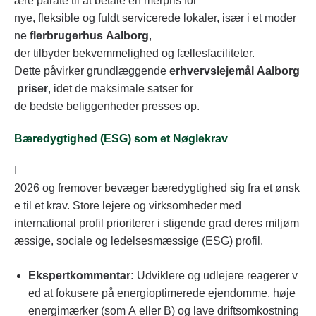
ære parate til at betale en merpris for
nye, fleksible og fuldt servicerede lokaler, især i et moder
ne
flerbrugerhus Aalborg
,
der tilbyder bekvemmelighed og fællesfaciliteter.
Dette påvirker grundlæggende
erhvervslejemål Aalborg
priser
, idet de maksimale satser for
de bedste beliggenheder presses op.
Bæredygtighed (ESG) som et Nøglekrav
I
2026 og fremover bevæger bæredygtighed sig fra et ønsk
e til et krav. Store lejere og virksomheder med
international profil prioriterer i stigende grad deres miljøm
æssige, sociale og ledelsesmæssige (ESG) profil.
Ekspertkommentar:
Udviklere og udlejere reagerer v
ed at fokusere på energioptimerede ejendomme, høje
energimærker (som A eller B) og lave driftsomkostning