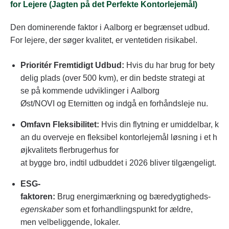
for Lejere (Jagten på det Perfekte Kontorlejemål)
Den dominerende faktor i Aalborg er begrænset udbud.
For lejere, der søger kvalitet, er ventetiden risikabel.
Prioritér Fremtidigt Udbud:
Hvis du har brug for bety
delig plads (over 500 kvm), er din bedste strategi at
se på kommende udviklinger i Aalborg
Øst/NOVI og Eternitten og indgå en forhåndsleje nu.
Omfavn Fleksibilitet:
Hvis din flytning er umiddelbar, k
an du overveje en fleksibel kontorlejemål løsning i et h
øjkvalitets flerbrugerhus for
at bygge bro, indtil udbuddet i 2026 bliver tilgængeligt.
ESG-
faktoren:
Brug energimærkning og bæredygtigheds-
egenskaber
som et forhandlingspunkt for ældre,
men velbeliggende, lokaler.