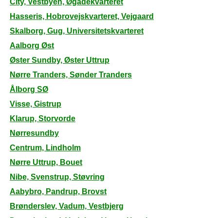
City, Vestbyen, Øgadekvarteret
Hasseris, Hobrovejskvarteret, Vejgaard
Skalborg, Gug, Universitetskvarteret
Aalborg Øst
Øster Sundby, Øster Uttrup
Nørre Tranders, Sønder Tranders
Ålborg SØ
Visse, Gistrup
Klarup, Storvorde
Nørresundby
Centrum, Lindholm
Nørre Uttrup, Bouet
Nibe, Svenstrup, Støvring
Aabybro, Pandrup, Brovst
Brønderslev, Vadum, Vestbjerg