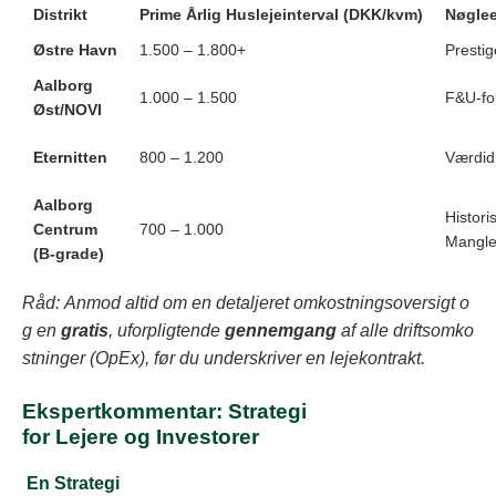
Distrikt
Prime Årlig Huslejeinterval (DKK/kvm)
Nøglee
Østre Havn
1.500 – 1.800+
Prestig
Aalborg
1.000 – 1.500
F&U-fo
Øst/NOVI
Eternitten
800 – 1.200
Værdidr
Aalborg
Histori
Centrum
700 – 1.000
Mangle
(B-grade)
Råd: Anmod altid om en detaljeret omkostningsoversigt o
g en
gratis
, uforpligtende
gennemgang
af alle driftsomko
stninger (OpEx), før du underskriver en lejekontrakt.
Ekspertkommentar: Strategi
for Lejere og Investorer
En Strategi