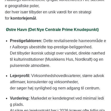
e geografiske poler,
der hver især tilbyder en unik værdi for en strategi
for
kontorlejemål
.
Østre Havn (Det Nye Centrale Prime Knudepunkt)
Prestigefaktoren:
Dette revitaliserede havneområde e
r Aalborgs ubestridte top-prestige-beliggenhed.
Det tilbyder ikonisk udsigt over vandet, direkte nærhed
til kulturinstitutioner (Musikkens Hus, Nordkraft) og en
pulserende atmosfære.
Lejerprofil:
Virksomhedshovedkvarterer, større advok
atfirmaer, konsulenter og virksomheder,
der søger høj synlighed og nem adgang til centrum.
Vurdering:
Markedet er kendetegnet ved minimal ledi
g plads.
At sikre en lejekontrakt her i 2026 kræver ofte tidlig pla