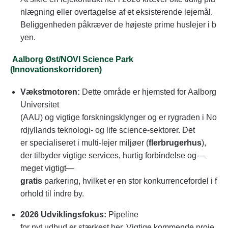
nlægning eller overtagelse af et eksisterende lejemål.
Beliggenheden påkræver de højeste prime huslejer i b
yen.
Aalborg Øst/NOVI Science Park
(Innovationskorridoren)
Vækstmotoren:
Dette område er hjemsted for Aalborg
Universitet
(AAU) og vigtige forskningsklynger og er rygraden i No
rdjyllands teknologi- og life science-sektorer. Det
er specialiseret i multi-lejer miljøer (
flerbrugerhus
),
der tilbyder vigtige services, hurtig forbindelse og—
meget vigtigt—
gratis
parkering, hvilket er en stor konkurrencefordel i f
orhold til indre by.
2026 Udviklingsfokus:
Pipeline
for nyt udbud er stærkest her. Vigtige kommende proje