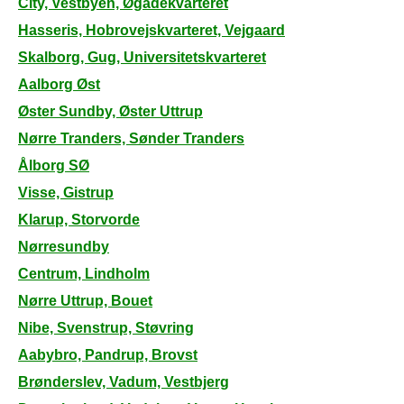
City, Vestbyen, Øgadekvarteret
Hasseris, Hobrovejskvarteret, Vejgaard
Skalborg, Gug, Universitetskvarteret
Aalborg Øst
Øster Sundby, Øster Uttrup
Nørre Tranders, Sønder Tranders
Ålborg SØ
Visse, Gistrup
Klarup, Storvorde
Nørresundby
Centrum, Lindholm
Nørre Uttrup, Bouet
Nibe, Svenstrup, Støvring
Aabybro, Pandrup, Brovst
Brønderslev, Vadum, Vestbjerg