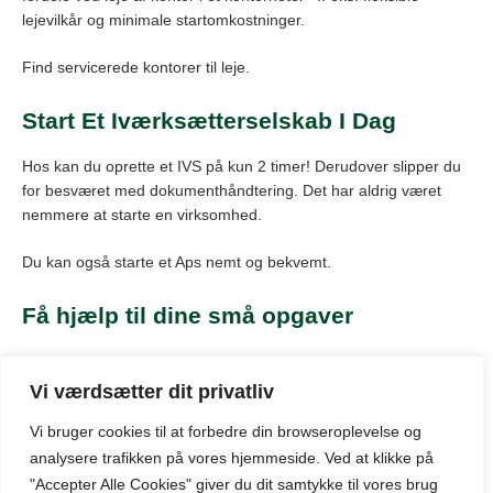
lejevilkår og minimale startomkostninger.
Find servicerede kontorer til leje.
Start Et Iværksætterselskab I Dag
Hos kan du oprette et IVS på kun 2 timer! Derudover slipper du
for besværet med dokumenthåndtering. Det har aldrig været
nemmere at starte en virksomhed.
Du kan også starte et Aps nemt og bekvemt.
Få hjælp til dine små opgaver
Hos GoEdit gør de det nemt og hurtigt for virksomheder at få
rettet, opsat og redigeret tekster, dokumenter, billeder, e-mails
Vi værdsætter dit privatliv
og meget mere.
Vi bruger cookies til at forbedre din browseroplevelse
og
analysere
trafikken
på
vores
hjemmeside
.
Ved at klikke på
"Accepter Alle Cookies" giver du dit samtykke til vores brug