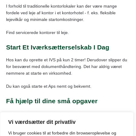
I forhold til traditionelle kontorlokaler kan der være mange
fordele ved leje af kontor i et kontorhotel - f. eks. fleksible
lejevilkår og minimale startomkostninger.
Find servicerede kontorer til leje.
Start Et Iværksætterselskab I Dag
Hos kan du oprette et IVS på kun 2 timer! Derudover slipper du
for besværet med dokumenthåndtering. Det har aldrig været
nemmere at starte en virksomhed.
Du kan også starte et Aps nemt og bekvemt.
Få hjælp til dine små opgaver
Hos GoEdit gør de det nemt og hurtigt for virksomheder at få
rettet, opsat og redigeret tekster, dokumenter, billeder, e-mails
Vi værdsætter dit privatliv
og meget mere.
Vi bruger cookies til at forbedre din browseroplevelse
og