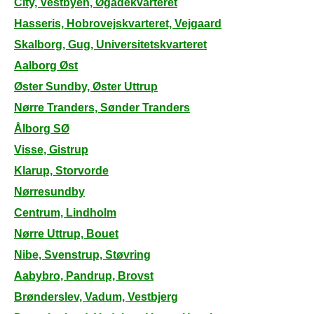
City, Vestbyen, Øgadekvarteret
Hasseris, Hobrovejskvarteret, Vejgaard
Skalborg, Gug, Universitetskvarteret
Aalborg Øst
Øster Sundby, Øster Uttrup
Nørre Tranders, Sønder Tranders
Ålborg SØ
Visse, Gistrup
Klarup, Storvorde
Nørresundby
Centrum, Lindholm
Nørre Uttrup, Bouet
Nibe, Svenstrup, Støvring
Aabybro, Pandrup, Brovst
Brønderslev, Vadum, Vestbjerg