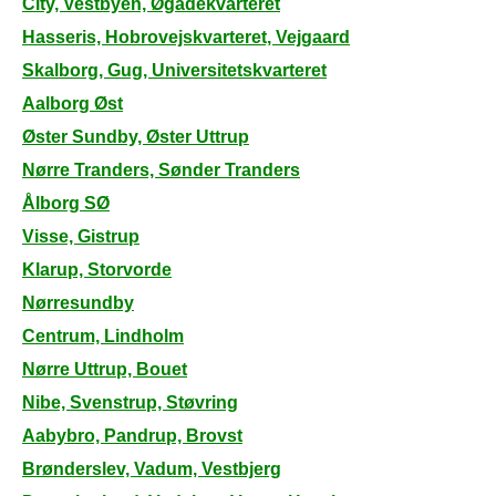
City, Vestbyen, Øgadekvarteret
Hasseris, Hobrovejskvarteret, Vejgaard
Skalborg, Gug, Universitetskvarteret
Aalborg Øst
Øster Sundby, Øster Uttrup
Nørre Tranders, Sønder Tranders
Ålborg SØ
Visse, Gistrup
Klarup, Storvorde
Nørresundby
Centrum, Lindholm
Nørre Uttrup, Bouet
Nibe, Svenstrup, Støvring
Aabybro, Pandrup, Brovst
Brønderslev, Vadum, Vestbjerg