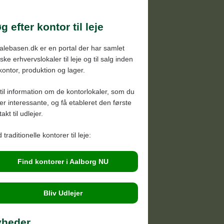
rresundby
ntrum, Lindholm
g efter kontor til leje
re Uttrup, Bouet
alebasen.dk er en portal der har samlet
e, Svenstrup, Støvring
ke erhvervslokaler til leje og til salg inden
bybro, Pandrup, Brovst
 kontor, produktion og lager.
ønderslev, Vadum, Vestbjerg
til information om de kontorlokaler, som du
onninglund, Vodskov, Vester
der interessante, og få etableret den første
akt til udlejer.
ssing
 traditionelle kontorer til leje:
Find kontorer i Aalborg NU
Bliv Udlejer
yheder