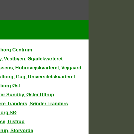
lborg Centrum
y, Vestbyen, Øgadekvarteret
seris, Hobrovejskvarteret, Vejgaard
lborg, Gug, Universitetskvarteret
lborg Øst
er Sundby, Øster Uttrup
rre Tranders, Sønder Tranders
borg SØ
se, Gistrup
rup, Storvorde