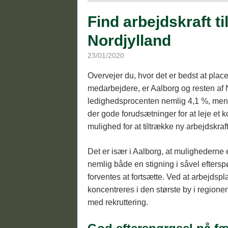
Find arbejdskraft t
Nordjylland
23/01/2020
Overvejer du, hvor det er bedst at plac
medarbejdere, er Aalborg og resten af N
ledighedsprocenten nemlig 4,1 %, mens 
der gode forudsætninger for at leje et 
mulighed for at tiltrække ny arbejdskraft
Det er især i Aalborg, at mulighederne 
nemlig både en stigning i såvel efters
forventes at fortsætte. Ved at arbejdsp
koncentreres i den største by i region
med rekruttering.