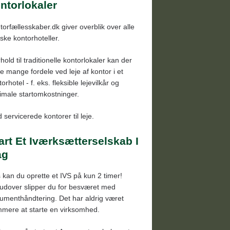
ntorlokaler
torfællesskaber.dk giver overblik over alle
ske kontorhoteller.
rhold til traditionelle kontorlokaler kan der
e mange fordele ved leje af kontor i et
orhotel - f. eks. fleksible lejevilkår og
imale startomkostninger.
 servicerede kontorer til leje.
art Et Iværksætterselskab I
ag
 kan du oprette et IVS på kun 2 timer!
udover slipper du for besværet med
umenthåndtering. Det har aldrig været
mere at starte en virksomhed.