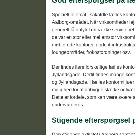
God efterspørgsel på fæ
Specielt lejemål i såkaldte fælles konto
Aalborg-området. Når virksomheder lejer 
generelt få opfyldt en række servicebeho
de var en stor eller mellemstor virkso
møblerede kontorer, gode it-infrastruktu
loungeområder, frokostordninger osv.
Der findes flere forskellige fælles kont
Jyllandsgade. Dertil findes mange kont
og Jyllandsgade. I fælles kontormiljøer
mulighed for at opbygge stærke netvær
Dette er fordele, som kan være svære a
undervurderes.
Stigende efterspørgsel p
Den stigende aktivitet i Aalborg samt 