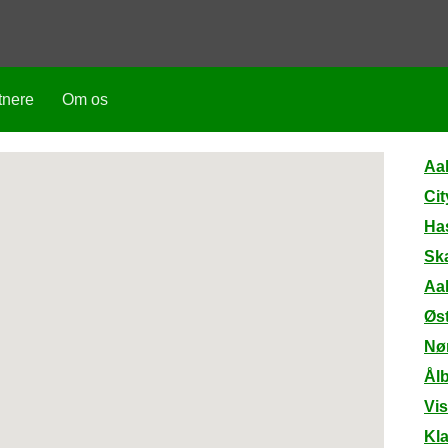
tnere
Om os
Aa
Cit
Has
Ska
Aa
Øst
Nø
Ål
Vis
Kla