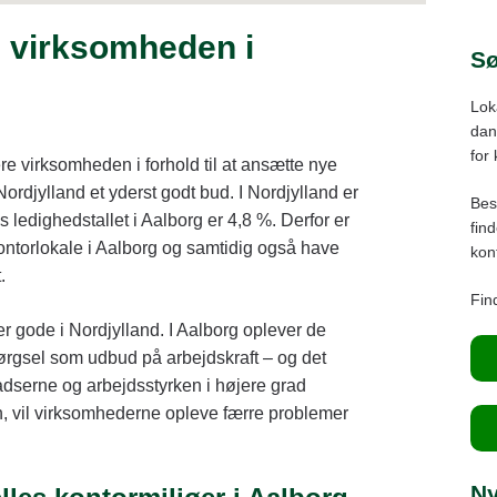
Nø
il virksomheden i
Ce
Sø
Nør
Lok
Nib
dans
Aa
for
ere virksomheden i forhold til at ansætte nye
Br
ordjylland et yderst godt bud. I Nordjylland er
Bes
ledighedstallet i Aalborg er 4,8 %. Derfor er
Dr
fin
kontorlokale i Aalborg og samtidig også have
kont
Ha
.
Find
er gode i Nordjylland. I Aalborg oplever de
pørgsel som udbud på arbejdskraft – og det
ladserne og arbejdsstyrken i højere grad
en, vil virksomhederne opleve færre problemer
N