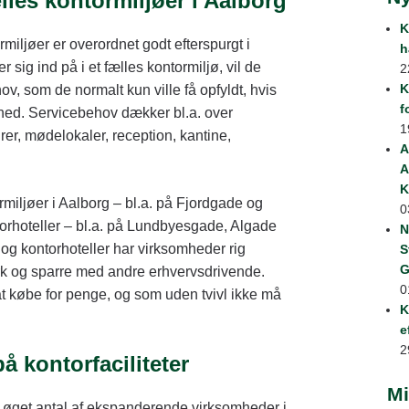
lles kontormiljøer i Aalborg
K
rmiljøer er overordnet godt efterspurgt i
h
sig ind på i et fælles kontormiljø, vil de
2
K
v, som de normalt kun ville få opfyldt, hvis
f
mhed. Servicebehov dækker bl.a. over
1
rer, mødelokaler, reception, kantine,
A
A
K
ormiljøer i Aalborg – bl.a. på Fjordgade og
0
orhoteller – bl.a. på Lundbyesgade, Algade
N
 og kontorhoteller har virksomheder rig
S
G
k og sparre med andre erhvervsdrivende.
0
t købe for penge, og som uden tvivl ikke må
K
e
2
å kontorfaciliteter
Mi
et øget antal af ekspanderende virksomheder i