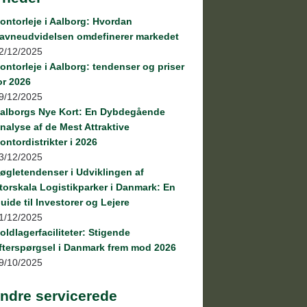
ontorleje i Aalborg: Hvordan
avneudvidelsen omdefinerer markedet
2/12/2025
ontorleje i Aalborg: tendenser og priser
or 2026
9/12/2025
alborgs Nye Kort: En Dybdegående
nalyse af de Mest Attraktive
ontordistrikter i 2026
3/12/2025
øgletendenser i Udviklingen af
torskala Logistikparker i Danmark: En
uide til Investorer og Lejere
1/12/2025
oldlagerfaciliteter: Stigende
fterspørgsel i Danmark frem mod 2026
9/10/2025
ndre servicerede