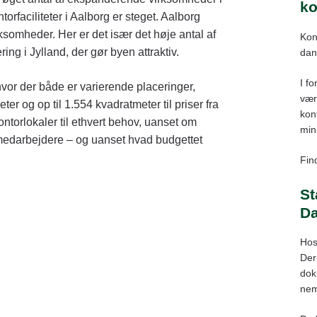
ko
orfaciliteter i Aalborg er steget. Aalborg
ksomheder. Her er det især det høje antal af
Kon
ng i Jylland, der gør byen attraktiv.
dan
I fo
 hvor der både er varierende placeringer,
vær
eter og op til 1.554 kvadratmeter til priser fra
kont
kontorlokaler til ethvert behov, uanset om
min
edarbejdere – og uanset hvad budgettet
Find
St
D
Hos
Der
dok
nem