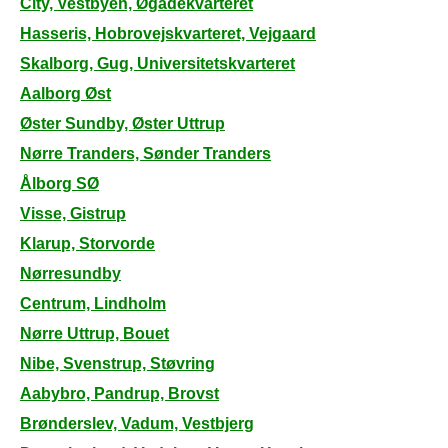
City, Vestbyen, Øgadekvarteret
Hasseris, Hobrovejskvarteret, Vejgaard
Skalborg, Gug, Universitetskvarteret
Aalborg Øst
Øster Sundby, Øster Uttrup
Nørre Tranders, Sønder Tranders
Ålborg SØ
Visse, Gistrup
Klarup, Storvorde
Nørresundby
Centrum, Lindholm
Nørre Uttrup, Bouet
Nibe, Svenstrup, Støvring
Aabybro, Pandrup, Brovst
Brønderslev, Vadum, Vestbjerg