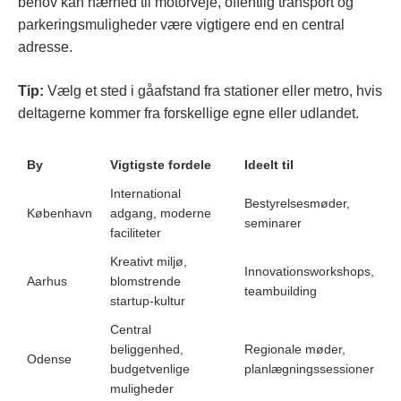
behov kan nærhed til motorveje, offentlig transport og
parkeringsmuligheder være vigtigere end en central
adresse.
Tip:
Vælg et sted i gåafstand fra stationer eller metro, hvis
deltagerne kommer fra forskellige egne eller udlandet.
By
Vigtigste fordele
Ideelt til
International
Bestyrelsesmøder,
København
adgang, moderne
seminarer
faciliteter
Kreativt miljø,
Innovationsworkshops,
Aarhus
blomstrende
teambuilding
startup-kultur
Central
beliggenhed,
Regionale møder,
Odense
budgetvenlige
planlægningssessioner
muligheder