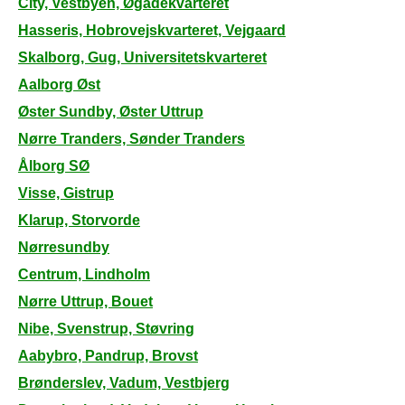
City, Vestbyen, Øgadekvarteret
Hasseris, Hobrovejskvarteret, Vejgaard
Skalborg, Gug, Universitetskvarteret
Aalborg Øst
Øster Sundby, Øster Uttrup
Nørre Tranders, Sønder Tranders
Ålborg SØ
Visse, Gistrup
Klarup, Storvorde
Nørresundby
Centrum, Lindholm
Nørre Uttrup, Bouet
Nibe, Svenstrup, Støvring
Aabybro, Pandrup, Brovst
Brønderslev, Vadum, Vestbjerg