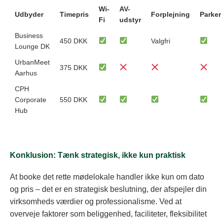
Wi-
AV-
Udbyder
Timepris
Forplejning
Parke
Fi
udstyr
Business
450 DKK
Valgfri
Lounge DK
UrbanMeet
375 DKK
Aarhus
CPH
Corporate
550 DKK
Hub
Konklusion: Tænk strategisk, ikke kun praktisk
At booke det rette mødelokale handler ikke kun om dato
og pris – det er en strategisk beslutning, der afspejler din
virksomheds værdier og professionalisme. Ved at
overveje faktorer som beliggenhed, faciliteter, fleksibilitet