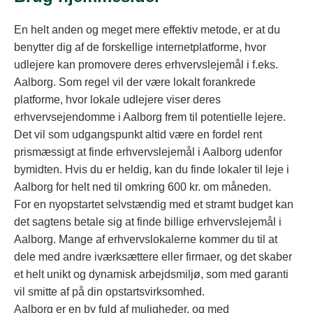
En helt anden og meget mere effektiv metode, er at du
benytter dig af de forskellige internetplatforme, hvor
udlejere kan promovere deres erhvervslejemål i f.eks.
Aalborg. Som regel vil der være lokalt forankrede
platforme, hvor lokale udlejere viser deres
erhvervsejendomme i Aalborg frem til potentielle lejere.
Det vil som udgangspunkt altid være en fordel rent
prismæssigt at finde erhvervslejemål i Aalborg udenfor
bymidten. Hvis du er heldig, kan du finde lokaler til leje i
Aalborg for helt ned til omkring 600 kr. om måneden.
For en nyopstartet selvstændig med et stramt budget kan
det sagtens betale sig at finde billige erhvervslejemål i
Aalborg. Mange af erhvervslokalerne kommer du til at
dele med andre iværksættere eller firmaer, og det skaber
et helt unikt og dynamisk arbejdsmiljø, som med garanti
vil smitte af på din opstartsvirksomhed.
Aalborg er en by fuld af muligheder, og med