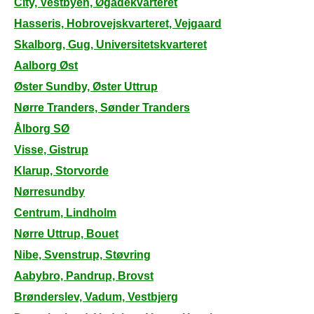
City, Vestbyen, Øgadekvarteret
Hasseris, Hobrovejskvarteret, Vejgaard
Skalborg, Gug, Universitetskvarteret
Aalborg Øst
Øster Sundby, Øster Uttrup
Nørre Tranders, Sønder Tranders
Ålborg SØ
Visse, Gistrup
Klarup, Storvorde
Nørresundby
Centrum, Lindholm
Nørre Uttrup, Bouet
Nibe, Svenstrup, Støvring
Aabybro, Pandrup, Brovst
Brønderslev, Vadum, Vestbjerg