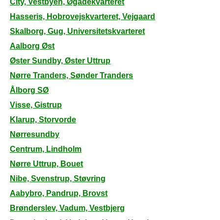
City, Vestbyen, Øgadekvarteret
Hasseris, Hobrovejskvarteret, Vejgaard
Skalborg, Gug, Universitetskvarteret
Aalborg Øst
Øster Sundby, Øster Uttrup
Nørre Tranders, Sønder Tranders
Ålborg SØ
Visse, Gistrup
Klarup, Storvorde
Nørresundby
Centrum, Lindholm
Nørre Uttrup, Bouet
Nibe, Svenstrup, Støvring
Aabybro, Pandrup, Brovst
Brønderslev, Vadum, Vestbjerg